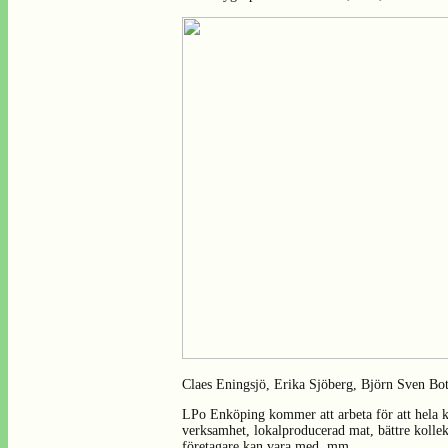
Claes Eningsjö, Erika Sjöberg, Björn Sven Bo
LPo Enköping kommer att arbeta för att hela k
verksamhet, lokalproducerad mat, bättre kollekt
företagare kan vara med, mm.