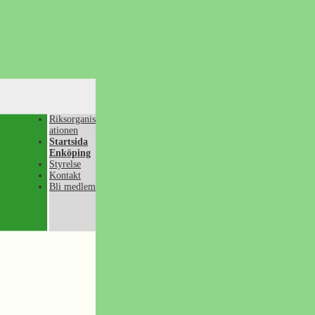
Riksorganis
ationen
Startsida
Enköping
Styrelse
Kontakt
Bli medlem