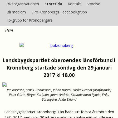
Riksorganisationen
Startsida
Kontakt
Styrelse
Kronobergs
Bli medlem
LPo Kronobergs Facebookgrupp
länsförbund
Fb-grupp för Kronobergare
Hem
Landsbygdspartiet oberoendes länsförbund i
Kronoberg startade
söndag den 29 januari
2017 kl 18.00
Jan Karlsson, Arne Gunnarsson , Johan Barzel, Ulrika Brandt (ordförande)
Peter Görtz, Birger Karlsson, Janne Andrén, Sittande Karin Rydén, Erika
Sörengård, Anita Eklund
Landsbygdspartiet Kronobergs Län hade sitt första årsmöte den
29/1 2017 med över 20 intresserade, och halva gänget ville vara